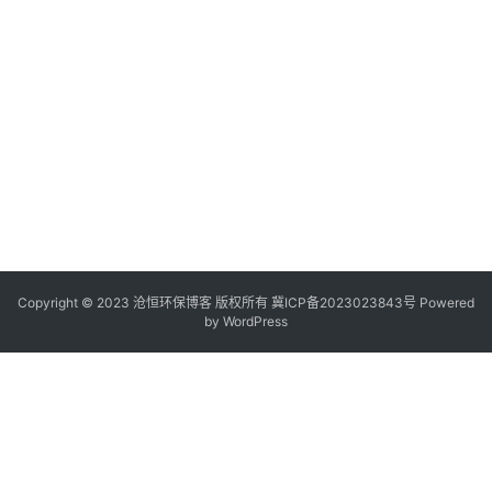
Copyright © 2023 沧恒环保博客 版权所有
冀ICP备2023023843号
Powered
by
WordPress