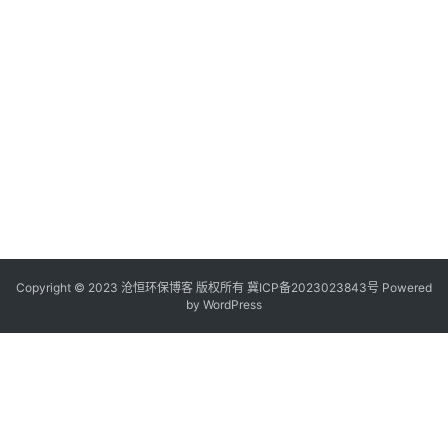
Copyright © 2023 沧恒环保博客 版权所有
冀ICP备2023023843号
Powered
by
WordPress