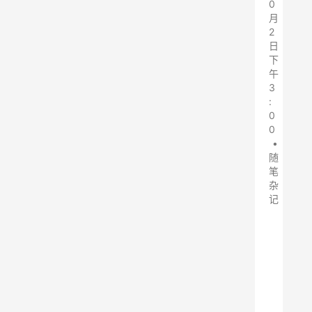
0
月
2
日
下
午
3
:
0
0
•
随
笔
杂
记
旋
风
除
尘