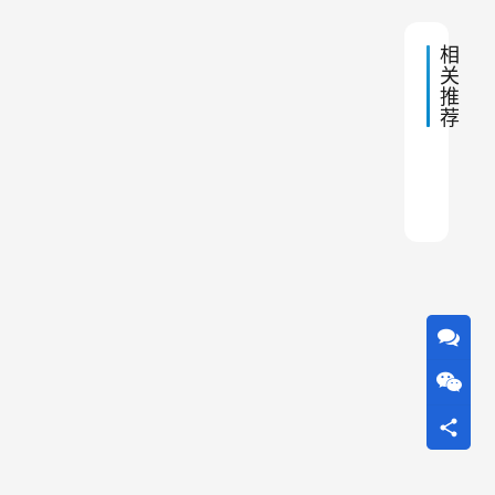
空
成
气
机
相
理
的
关
推
目
荐
的
。
炼油
单机
单机
除尘
橡胶
单机
湿式
脉冲
皮带
熔炼
那
么
，
旋
风
除
尘
器
可
以