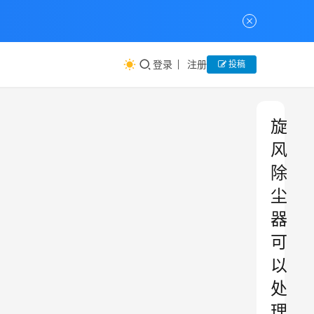
登录
注册
投稿
旋
风
除
尘
器
可
以
处
理