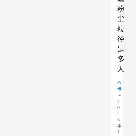
粉
尘
粒
径
是
多
大
沧
恒
•
2
0
2
3
年
1