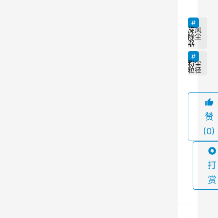
离
心
力
旋风
除尘
和
器
空
粉尘
气
粒径
流
动
原
赞
理
(0)
，
将
打
空
气
赏
中
的