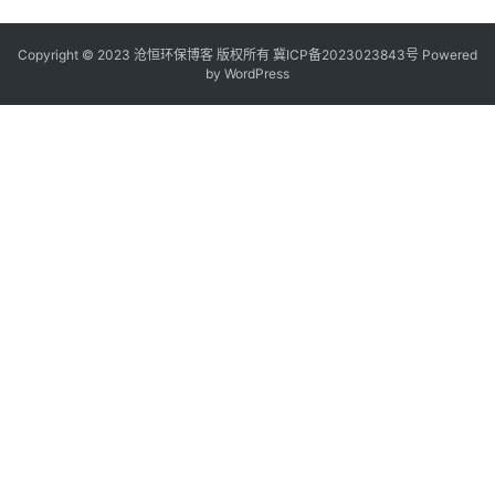
Copyright © 2023 沧恒环保博客 版权所有
冀ICP备2023023843号
Powered
by
WordPress