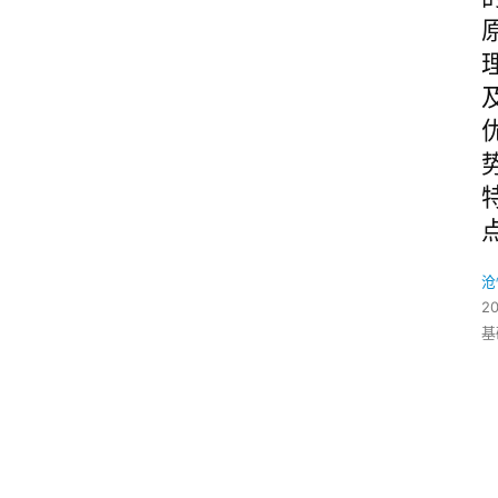
沧
2
基