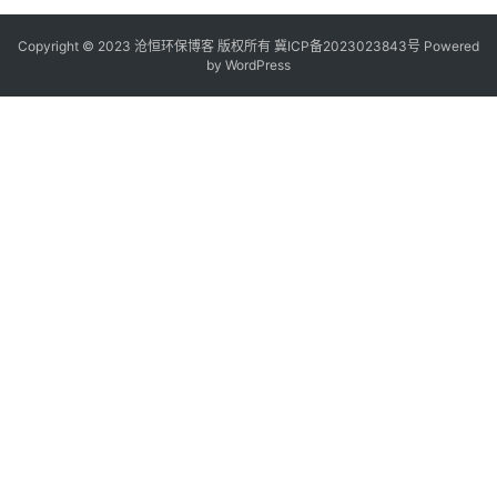
Copyright © 2023 沧恒环保博客 版权所有
冀ICP备2023023843号
Powered
by
WordPress