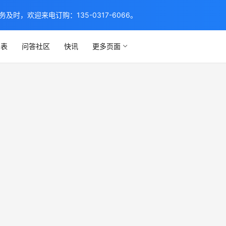
，欢迎来电订购：135-0317-6066。
列表
问答社区
快讯
更多页面