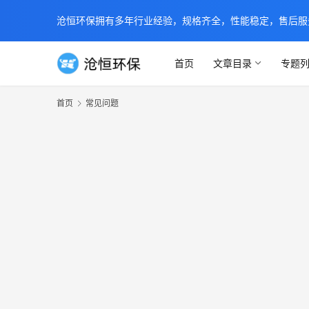
沧恒环保拥有多年行业经验，规格齐全，性能稳定，售后服务及时
首页
文章目录
专题
首页
常见问题