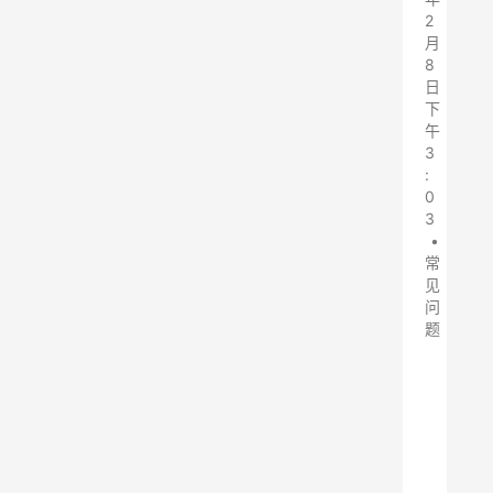
2
月
8
日
下
午
3
:
0
3
•
常
见
问
题
振
动
筛
布