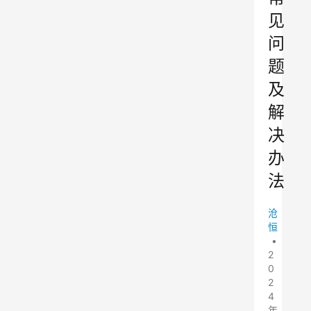
见
问
题
及
解
决
办
法
沧
恒
•
2
0
2
4
年