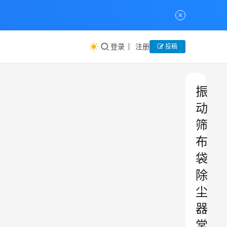
登录
注册
投稿
振
动
筛
布
袋
除
尘
器
常