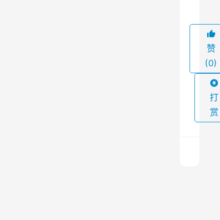
的
灰
尘
赞
颗
(0)
粒
。
然
打
而
赏
，
在
使
用
过
振
程
动
中
筛
，
布
上