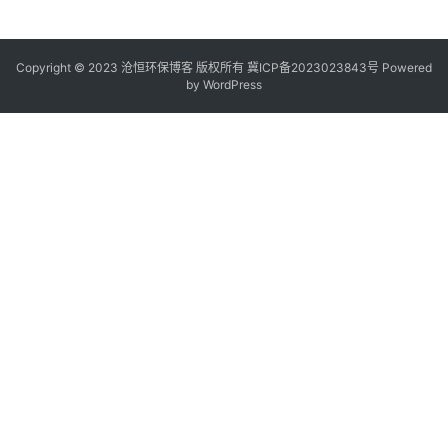
Copyright © 2023 沧恒环保博客 版权所有
冀ICP备2023023843号
Powered
by
WordPress