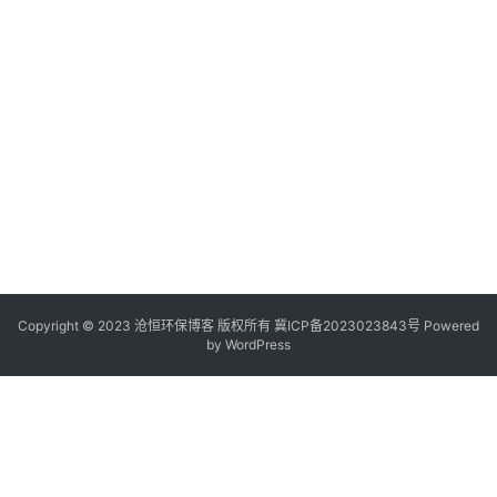
Copyright © 2023 沧恒环保博客 版权所有
冀ICP备2023023843号
Powered
by
WordPress