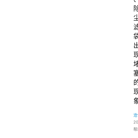
沧
2
帮