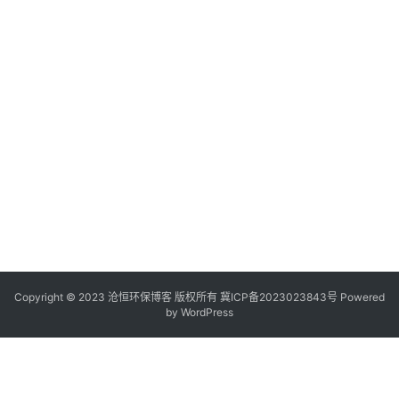
Copyright © 2023 沧恒环保博客 版权所有
冀ICP备2023023843号
Powered
by
WordPress