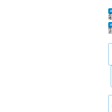
滤
堵
除
滤
首
页
文
章
目
录
专