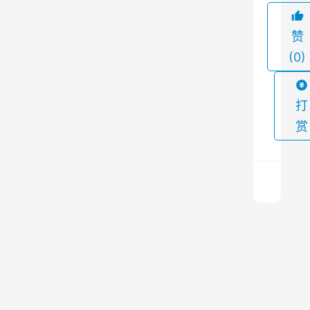
产
生
赞
大
(0)
量
的
烟
打
尘
赏
和
废
气
，
严
水
重
浴
除
影
尘
上
响
器
一
篇
了
的
2023