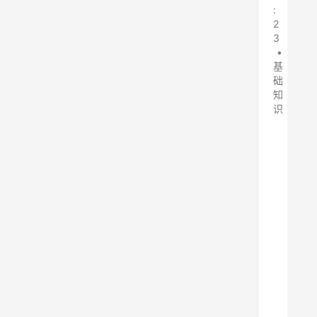
:
2
3
•
基
础
知
识
中
频
炉
是
一
种
常
用
的