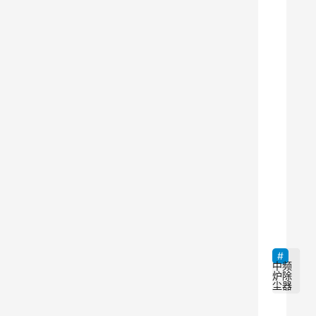
应
用
。
然
而
，
中
频
炉
在
9
生
产
过
程
中频
炉除
中
尘器
会