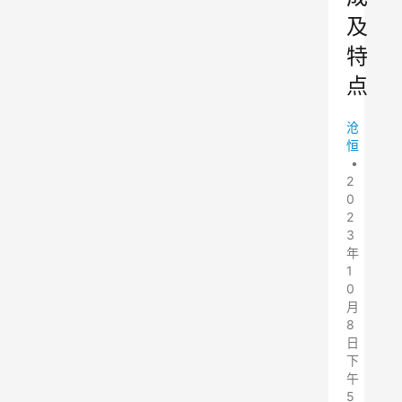
及
特
点
沧
恒
•
2
0
2
3
年
1
0
月
8
日
下
午
5