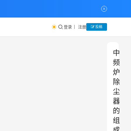
登录
注册
投稿
中
频
炉
除
尘
器
的
组
成