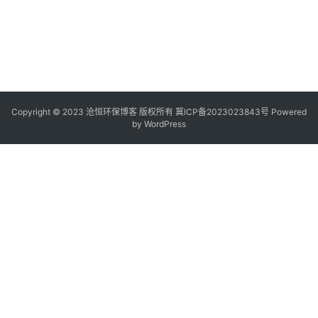
Copyright © 2023 沧恒环保博客 版权所有
冀ICP备2023023843号
Powered
by
WordPress