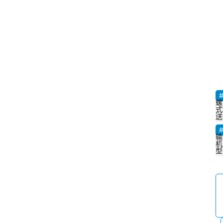
螺
式
送
输
机
型