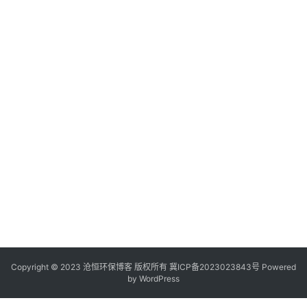
Copyright © 2023 沧恒环保博客 版权所有
冀ICP备2023023843号
Powered
by
WordPress