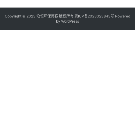
Copyright © 2023 沧恒环保博客 版权所有
冀ICP备2023023843号
Powered
by
WordPress