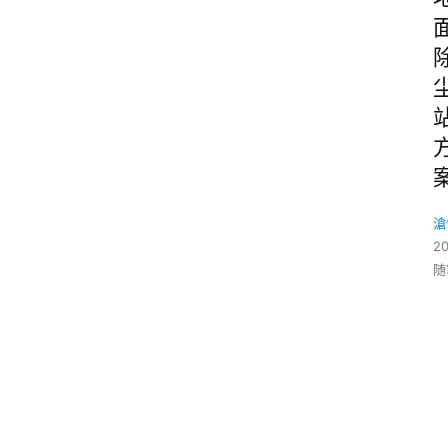
滄
2
随