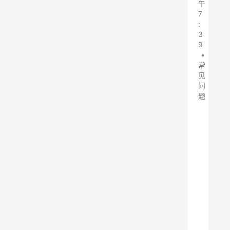
午
7
:
3
9
•
常
见
问
题
近
年
来
，
随
着
工
业