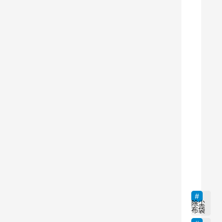
益
突
出
。
除
尘
布
袋
作
为
一
9
种
有
效
的
除尘
布袋
空