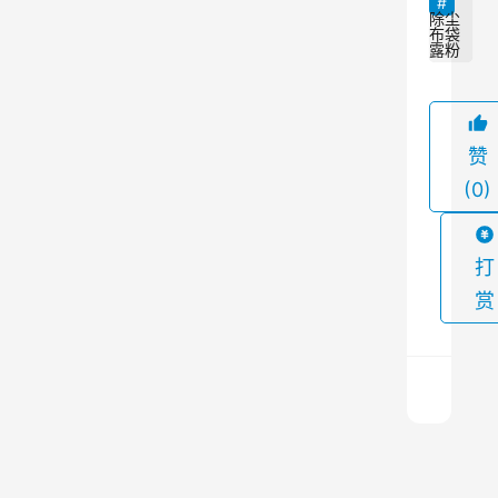
气
除尘
布袋
污
露粉
染
治
理
赞
设
(0)
备
，
打
广
泛
赏
应
用
于
各
个
气
行
箱