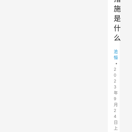
施
是
什
么
沧
恒
•
2
0
2
3
年
9
月
2
4
日
上