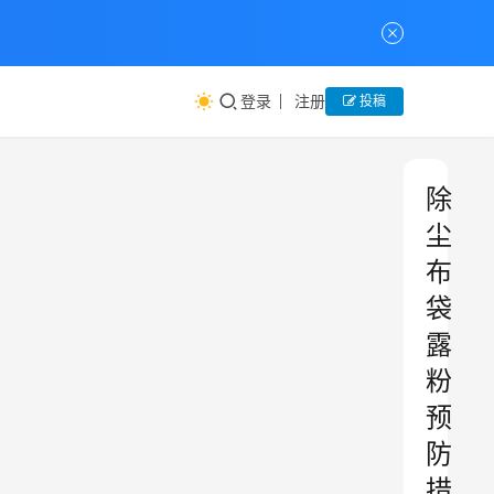
登录
注册
投稿
除
尘
布
袋
露
粉
预
防
措