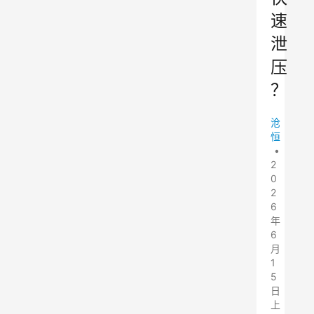
速
泄
压
？
沧
恒
•
2
0
2
6
年
6
月
1
5
日
上