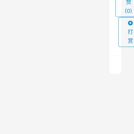
赞
压
(0)
（
排
灰
打
、
赏
排
气
）
的
综
怎
合
么
过
防
程
止
上
漏
一
。
篇
风
2026
为
导
年6
致
确
月15
滤
日 上