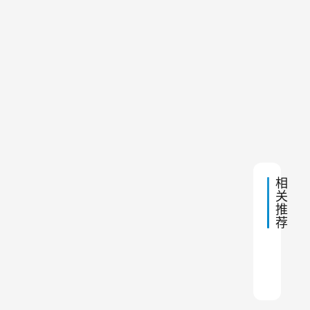
保
午
袋
11:14
设
受
潮
备
怎
？
样
安
判
下
2026
全
断
一
年6
除
并
篇
月15
日 上
尘
防
午
布
11:17
止
袋
该
粉
不
尘
相
该
关
更
积
推
换
聚
荐
？
，
停
布袋
怎么
中高
粉尘
布袋
耐火
布袋
沥青
焦化厂
布袋
机
后