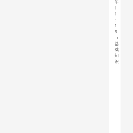
午
1
1
:
1
5
•
基
础
知
识
除
尘
器
停
机
后
的