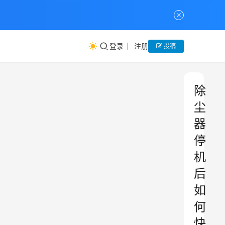
登录
注册
投稿
除
尘
器
停
机
后
如
何
快