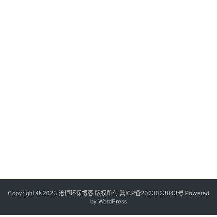
Copyright © 2023 沧恒环保博客 版权所有
冀ICP备2023023843号
Powered
by
WordPress