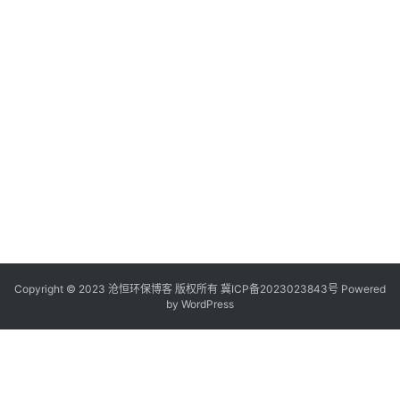
Copyright © 2023 沧恒环保博客 版权所有
冀ICP备2023023843号
Powered
by
WordPress