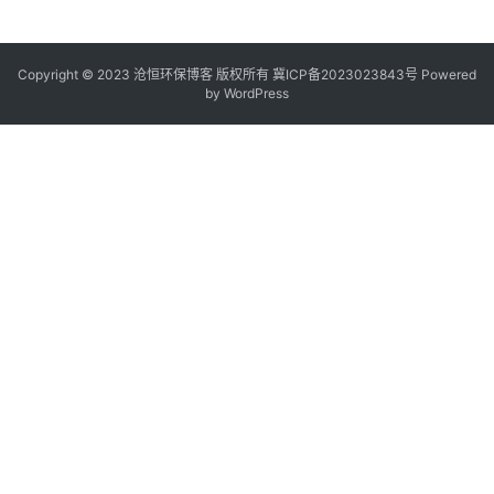
Copyright © 2023 沧恒环保博客 版权所有
冀ICP备2023023843号
Powered
by
WordPress