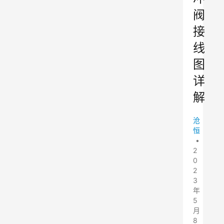
阀
接
线
图
详
解
沧
恒
•
2
0
2
3
年
5
月
8