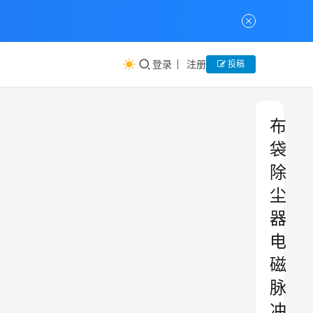
登录
注册
投稿
布
袋
除
尘
器
电
磁
脉
冲