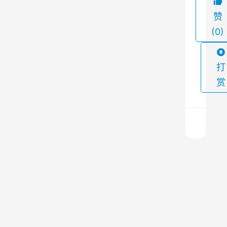
。
赞
而
(0)
布
袋
除
打
尘
赏
器
的
核
心
部
混
件
凝
之
土
一
拌
上
合
一
就
篇
站
2023
是
除
年5