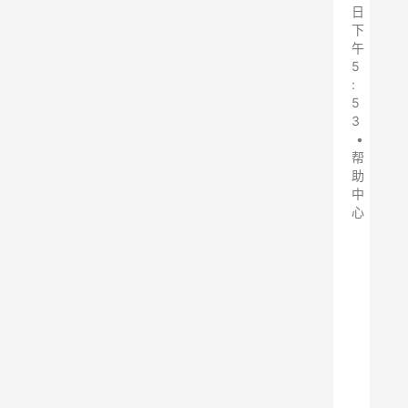
日
下
午
5
:
5
3
•
帮
助
中
心
布
袋
除
尘