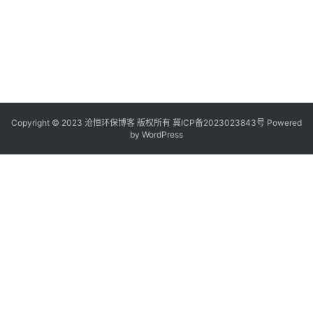
Copyright © 2023 沧恒环保博客 版权所有
冀ICP备2023023843号
Powered
by
WordPress