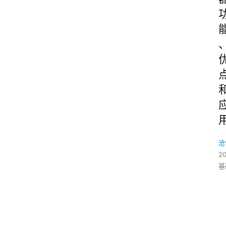
沧
2
基