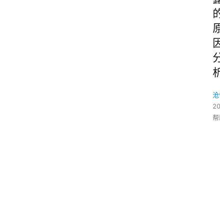
沧
2
帮