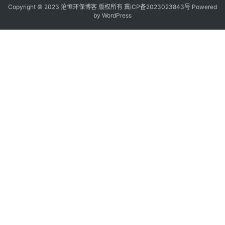
Copyright © 2023 沧恒环保博客 版权所有
冀ICP备2023023843号
Powered
by
WordPress