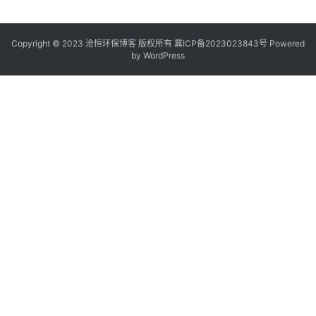
Copyright © 2023 沧恒环保博客 版权所有
冀ICP备2023023843号
Powered
by
WordPress