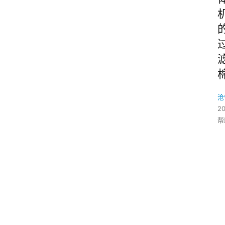
沧
2
帮