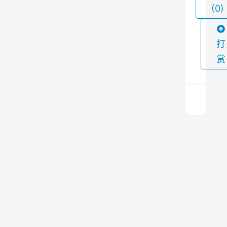
(0)
化
。
然
打
而
赏
，
对
于
许
多
布
使
袋
用
除
蜂
尘
上
器
一
窝
篇
电
2023
电
磁
年5
脉
捕
月14
冲
日 上
焦
午
阀