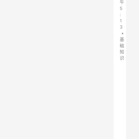
午
5
:
1
3
•
基
础
知
识
蜂
窝
电
捕
焦
油