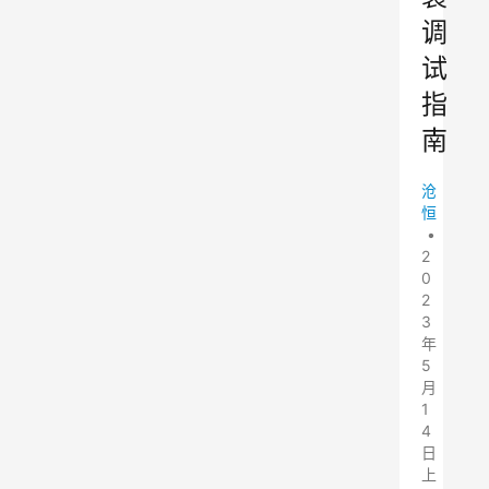
调
试
指
南
沧
恒
•
2
0
2
3
年
5
月
1
4
日
上