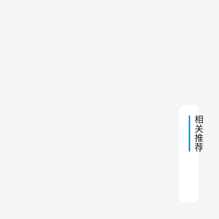
5:10
油
接
线
器
如
详
何
的
解
安
下
2023
用
装
一
年5
水
户
篇
月14
日 上
泥
来
午
装
5:17
说
车
除
，
尘
如
相
器
关
以
何
推
获
正
荐
得
确
最
佳
地
布袋
小型
球磨
1.3
铸造
布袋除
布袋
火花
河南
布袋
效
安
果
装
和