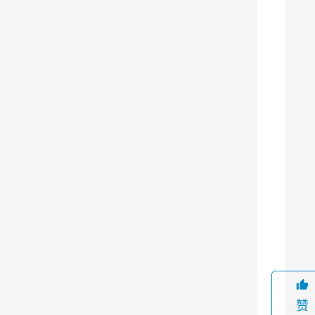
于
烤
炉
、
烹
饪
机
等
厨
房
设
9
备
的
排
烟
赞
净