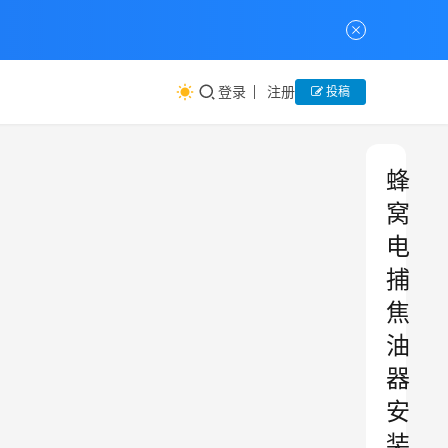
登录
注册
投稿
蜂
窝
电
捕
焦
油
器
安
装