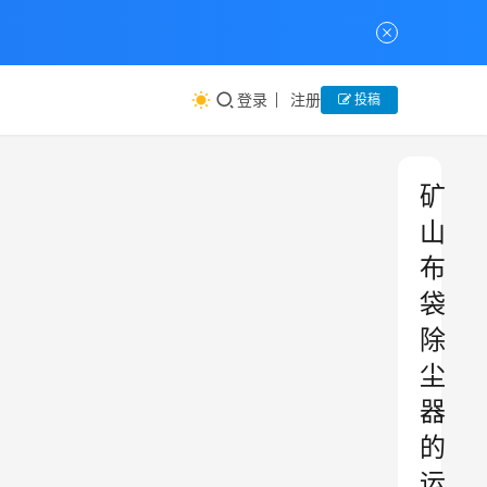
登录
注册
投稿
矿
山
布
袋
除
尘
器
的
运