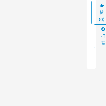
严
赞
重
(0)
影
响
。
打
因
赏
此
，
矿
山
布
除
袋
尘
除
器
尘
清
上
灰
一
器
篇
控
2023
是