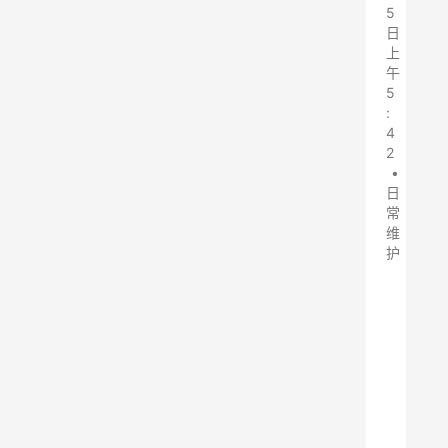
5
日
上
午
5
:
4
2
•
日
常
维
护
矿
山
中
存