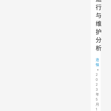
行
与
维
护
分
析
沧
恒
•
2
0
2
3
年
5
月
1