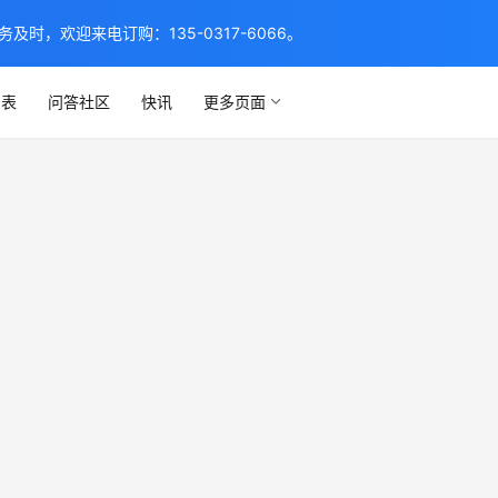
，欢迎来电订购：135-0317-6066。
列表
问答社区
快讯
更多页面