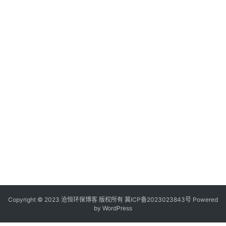
Copyright © 2023 沧恒环保博客 版权所有
冀ICP备2023023843号
Powered
by
WordPress