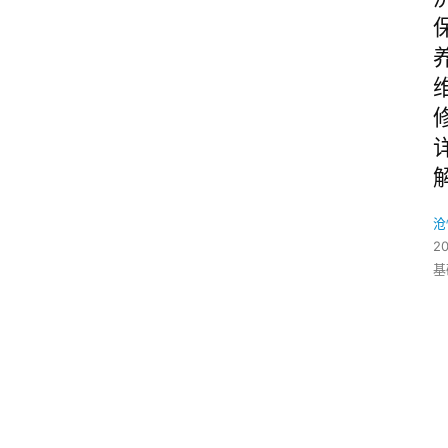
沧
2
基