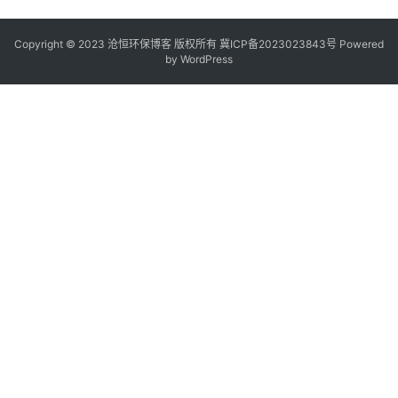
Copyright © 2023 沧恒环保博客 版权所有
冀ICP备2023023843号
Powered
by
WordPress