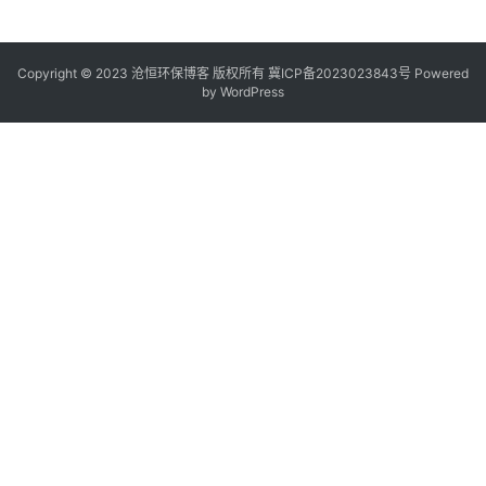
Copyright © 2023 沧恒环保博客 版权所有
冀ICP备2023023843号
Powered
by
WordPress