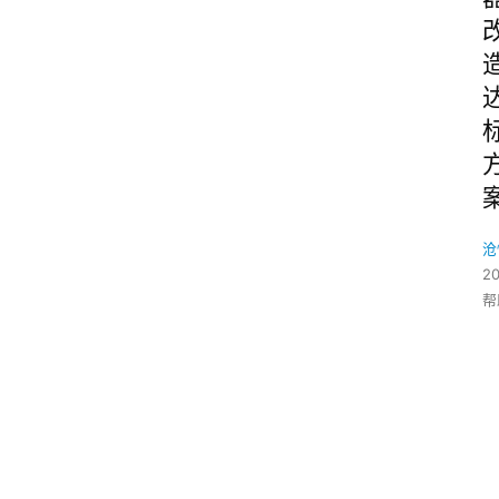
沧
2
帮