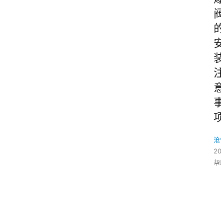
沧
2
帮