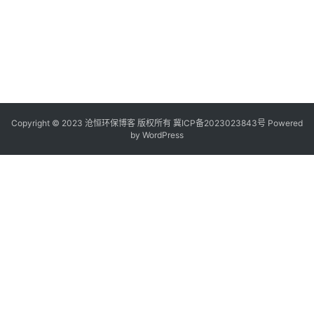
Copyright © 2023 沧恒环保博客 版权所有
冀ICP备2023023843号
Powered
by
WordPress