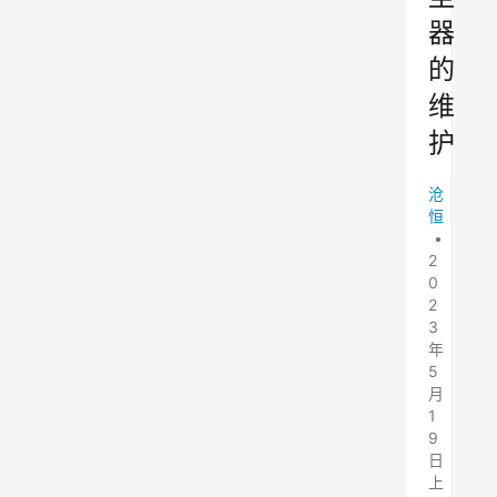
器
的
维
护
沧
恒
•
2
0
2
3
年
5
月
1
9
日
上