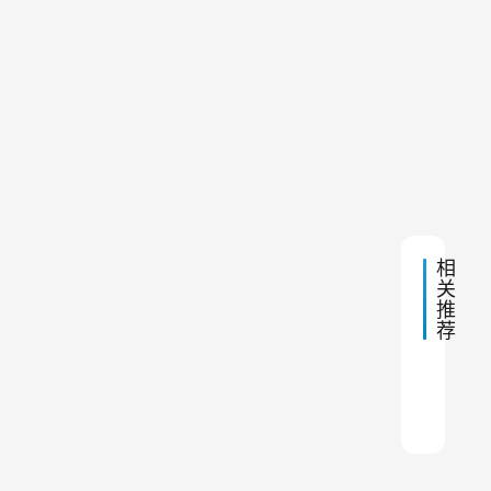
7:24
间
的
操
的
布
作
袋
使
与
除
下
2023
维
用
尘
一
年5
护
器
过
篇
月19
日 上
负
程
午
荷
7:28
中
试
车
，
调
除
相
整
关
试
尘
推
验
器
荐
详
可
细
步
能
不锈
布袋
阻火
除尘
阐述
电厂
除尘
砖厂
工业
中频
骤
会
出
现