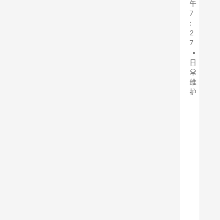
午
7
:
2
7
•
日
常
维
护
抛
丸
机
脉
冲
布