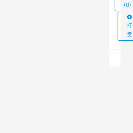
(0)
出
产
生
打
的
赏
粉
尘
和
废
气
沥
。
青
然
搅
而
拌
上
站
一
，
篇
布
2023
在
袋
年5
除
长
月19
尘
日 上
时
午
器