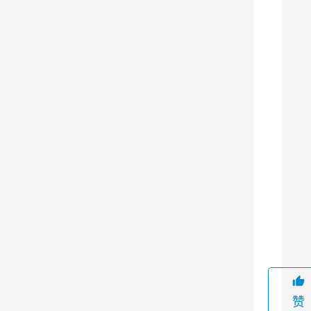
行
业
的
除
尘
设
备
，
它
可
以
9
有
效
地
过
赞
滤