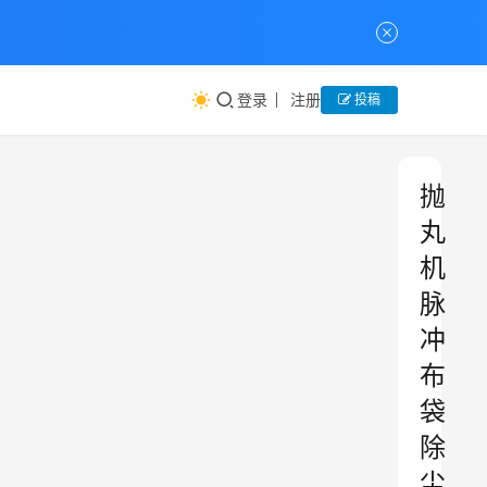
登录
注册
投稿
抛
丸
机
脉
冲
布
袋
除
尘