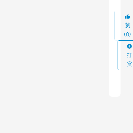
产
中
的
赞
粉
(0)
尘
污
染
打
，
赏
保
障
环
境
卫
铁
生
矿
和
破
员
碎
上
机
一