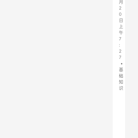
月
2
0
日
上
午
7
:
2
7
•
基
础
知
识
除
尘