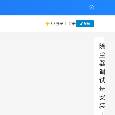
登录
注册
投稿
除
尘
器
调
试
是
安
装
工