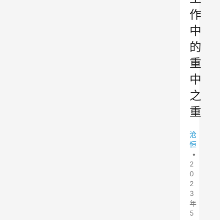
作
中
的
重
中
之
重
沧
恒
•
2
0
2
3
年
5