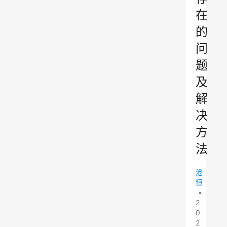
在
的
问
题
及
解
决
方
法
沧
恒
•
2
0
2