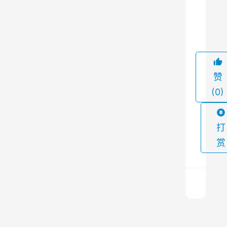
除
9
烟
气
中
的
赞
粉
(0)
尘
，
保
打
证
赏
生
产
环
境
的
煤
清