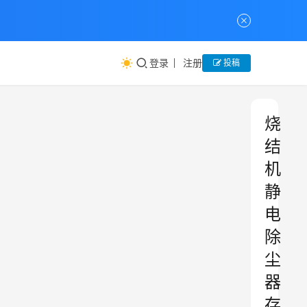
登录
注册
投稿
烧
结
机
静
电
除
尘
器
存