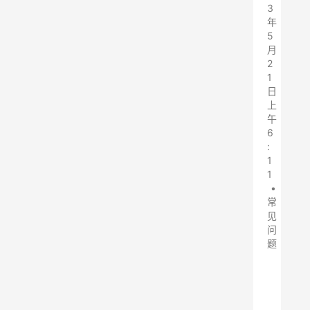
3
年
5
月
2
1
日
上
午
6
:
1
1
•
常
见
问
题