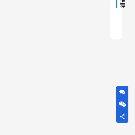
最
电
荐
合
除
适
尘
脉冲
除尘
滤筒
袋式
袋式
铸造
金属
制砂
除尘器
活性
器
也
会
出
现
一
些
问
题
，
影
响
除