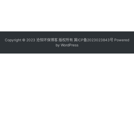
Copyright © 2023 沧恒环保博客 版权所有
冀ICP备2023023843号
Powered
by
WordPress