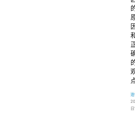
沧
2
日