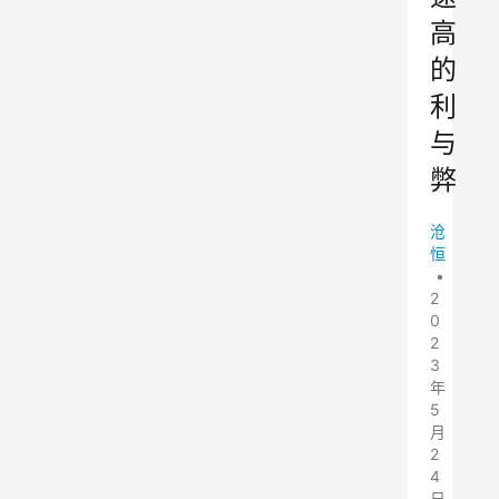
高
的
利
与
弊
沧
恒
•
2
0
2
3
年
5
月
2
4
日