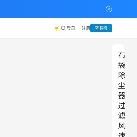
登录
注册
投稿
布
袋
除
尘
器
过
滤
风
速