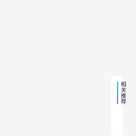
专
日 上
合
午
用
8:02
理
薄
膜
的
玻
除
纤
风
尘
除
下
2023
布
速
尘
一
年5
袋
布
是
篇
月24
日 上
袋
保
午
介
8:09
证
绍
布
袋
相
关
除
推
尘
荐
器
正
江苏
怎样
复合
矿山
单机
co催
除尘
熔炼
湿式
工业
常
运