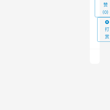
赞
物
(0)
进
行
过
打
滤
赏
和
捕
捉
。
在
超
使
低
用
1
过
0
上
m
一
程
篇
g
2023
中
排
年5
放
，
月24