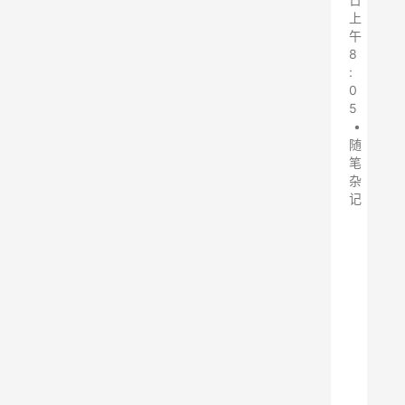
上
午
8
:
0
5
•
随
笔
杂
记
布
袋
除
尘
器