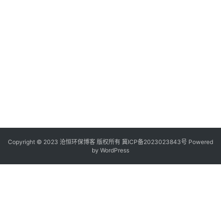
Copyright © 2023 沧恒环保博客 版权所有
冀ICP备2023023843号
Powered
by
WordPress