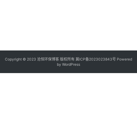
Copyright © 2023 沧恒环保博客 版权所有
冀ICP备2023023843号
Powered
by
WordPress