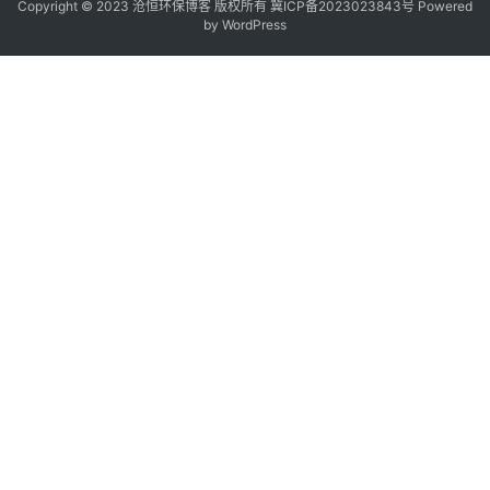
Copyright © 2023 沧恒环保博客 版权所有
冀ICP备2023023843号
Powered
by
WordPress