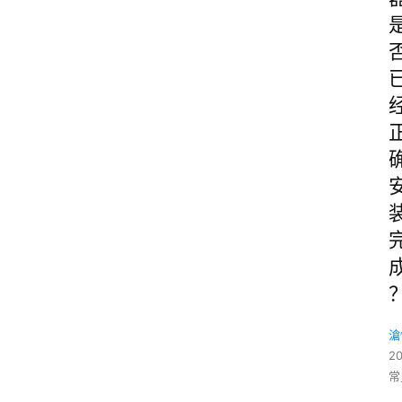
滄
2
常