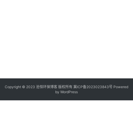
Copyright © 2023 沧恒环保博客 版权所有
冀ICP备2023023843号
Powered
by
WordPress