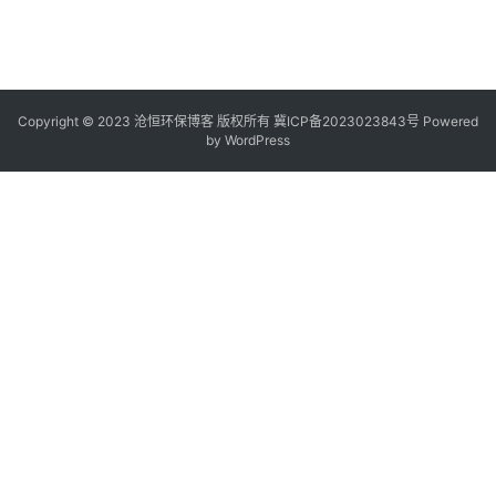
Copyright © 2023 沧恒环保博客 版权所有
冀ICP备2023023843号
Powered
by
WordPress