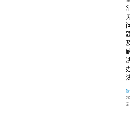
沧
2
常