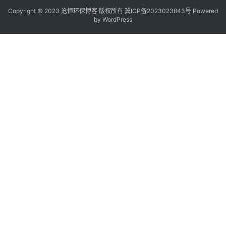
Copyright © 2023 沧恒环保博客 版权所有
冀ICP备2023023843号
Powered
by
WordPress