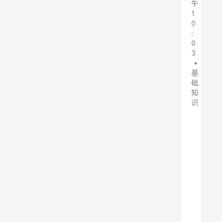
午
1
0
:
0
3
•
基
础
知
识
L
M
N
-
Ⅱ
型
脉