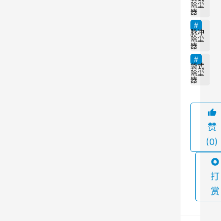
中
除尘
器
产
生
脉冲
除尘
的
器
颗
袋式
粒
除尘
器
物
和
粉
赞
尘
(0)
。
本
文
打
将
赏
介
绍