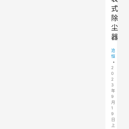
式
除
尘
器
沧
恒
•
2
0
2
3
年
9
月
1
9
日
上