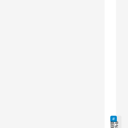
业
除
尘
设
备
，
用
于
去
除
工
业
9
生
产
过
程
脉冲
袋式