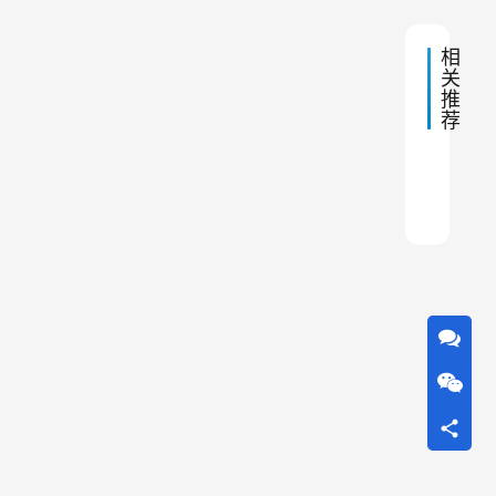
原
气
回
理
相
转
、
关
反
推
吹
特
荐
袋
点
式
以
除
布袋
机器
单机
棒子
布袋
布袋
布袋
脉冲
枣庄
板线
尘
及
器
在
工
业
环
境
中
的
应
用