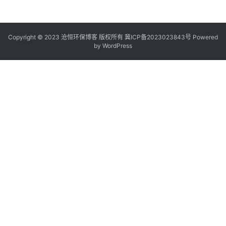
Copyright © 2023 沧恒环保博客 版权所有
冀ICP备2023023843号
Powered
by
WordPress