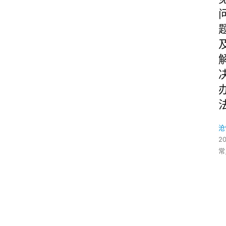
沧
2
常