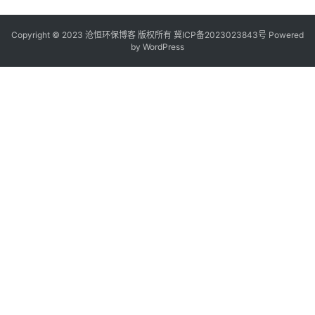
Copyright © 2023 沧恒环保博客 版权所有
冀ICP备2023023843号
Powered
by
WordPress