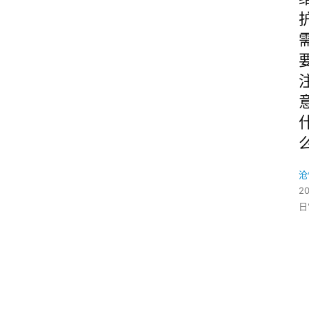
沧
2
日