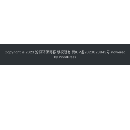
Copyright © 2023 沧恒环保博客 版权所有
冀ICP备2023023843号
Powered
by
WordPress