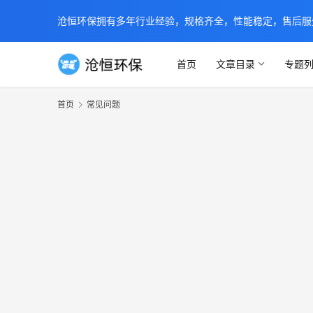
沧恒环保拥有多年行业经验，规格齐全，性能稳定，售后服务及时
首页
文章目录
专题
首页
常见问题