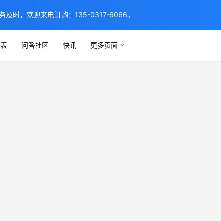
，欢迎来电订购：135-0317-6066。
列表
问答社区
快讯
更多页面