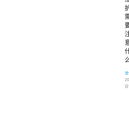
沧
2
日