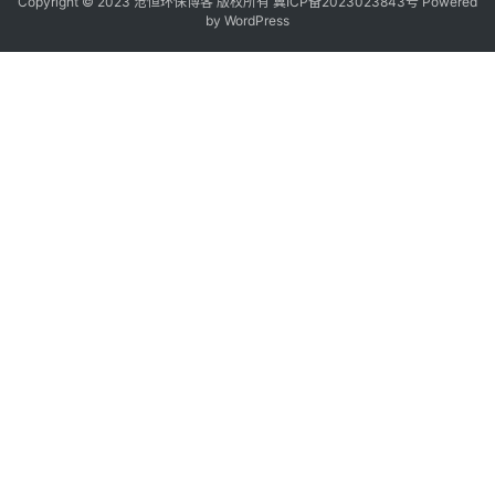
Copyright © 2023 沧恒环保博客 版权所有
冀ICP备2023023843号
Powered
by
WordPress