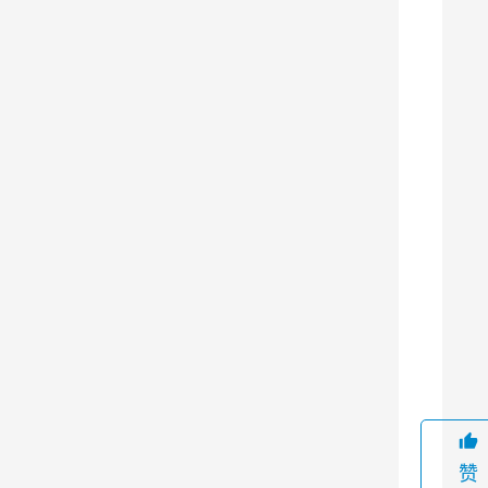
能
有
效
地
减
少
矿
石
加
工
过
9
程
中
产
生
赞
的