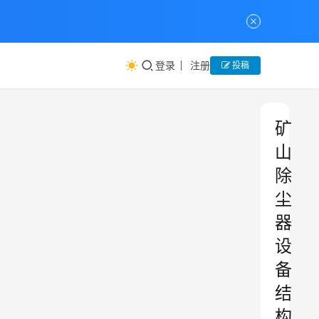
登录
注册
投稿
矿
山
除
尘
器
设
备
结
构