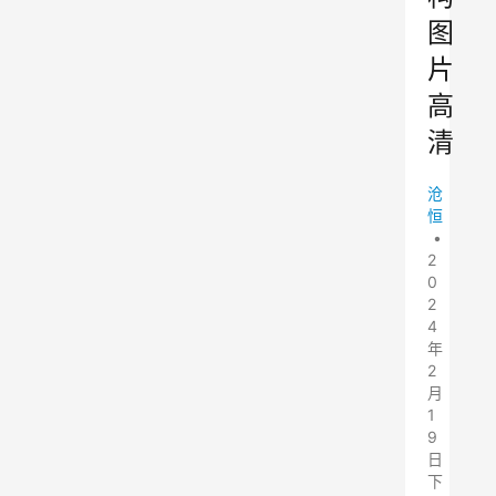
图
片
高
清
沧
恒
•
2
0
2
4
年
2
月
1
9
日
下