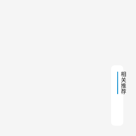
7:12
除
尘
中
频
器
炉
下
2024
设
除
一
年2
尘
备
篇
月19
日 下
器
的
午
厂
7:32
结
家
直
构
销
复
相
价
关
格
杂
推
多
多
荐
少
样
，
喷涂
滤筒
脉冲
布袋除
布袋
选矿
水泥
矿山
轴流
布袋
为
了
更