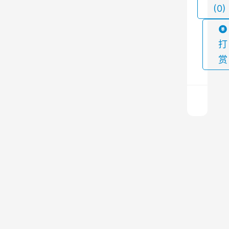
(0)
粉
尘
对
打
环
赏
境
和
人
员
健
脉
康
冲
造
式
成
布
上
袋
一
的
篇
除
2024
危
尘
年2
器
害
月19
厂
日 下
。
午
家