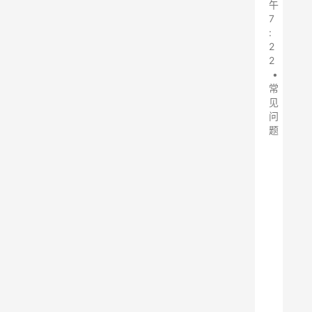
午
7
:
2
2
•
常
见
问
题
矿
山
除
尘
器
设
备
在