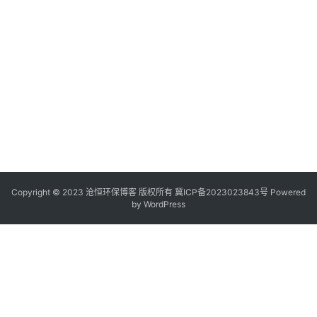
Copyright © 2023 沧恒环保博客 版权所有
冀ICP备2023023843号
Powered
by
WordPress