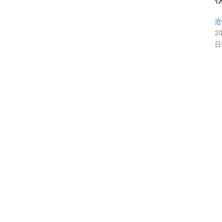
沧
2
日