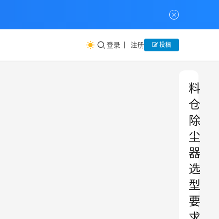
登录
注册
投稿
料
仓
除
尘
器
选
型
要
求