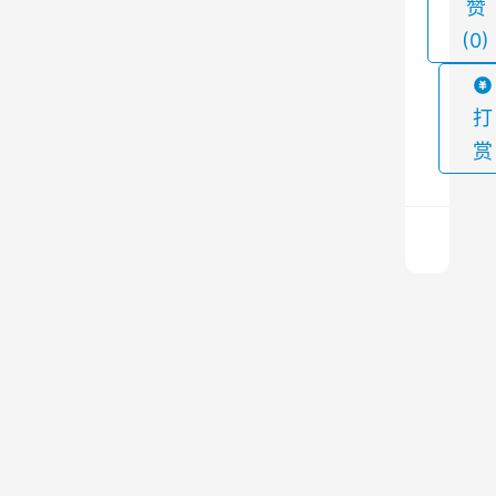
赞
尘
(0)
对
生
产
打
环
赏
境
和
工
人
健
料
康
仓
造
搅
成
拌
上
站
一
的
篇
水
2024
影
泥
年2
罐
响
月22
除
日 上