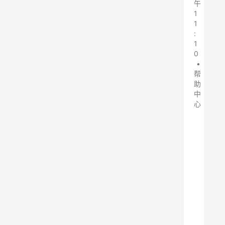
午
1
1
:
1
0
•
帮
助
中
心
在
粉
尘
较
重
的
工