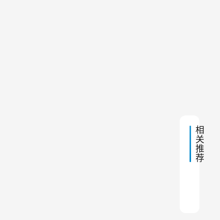
。
午
尘
11:02
然
器
的
而
矿
作
山
，
用
除
下
2024
选
尘
一
年2
器
型
篇
月22
日 上
生
不
午
产
11:21
当
厂
家
的
排
料
相
名
关
前
仓
推
十
除
荐
名
尘
器
脉冲
生产
除尘
料仓
滤筒
插板
如何
废钢
钢厂
料仓
可
能