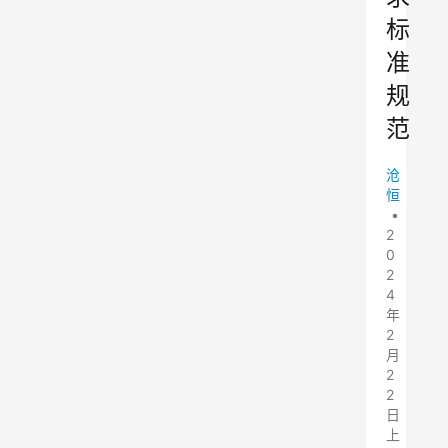
标
准
规
范
沧
恒
•
2
0
2
4
年
2
月
2
2
日
上